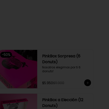
-
50
%
PinkBox Sorpresa (6
Donuts)
Nosotros elegimos por ti 6 
donuts!
$5.950
$11.900
PinkBox a Elección (12
Donuts)