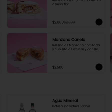
Rellena de manjar y cubierta de 
azúcar flor.
$2.000
$2.500
Manzana Canela
Rellena de Manzana confitada 
y cubierta de azúcar y canela.
$2.500
Agua Mineral
Botella individual 500ml