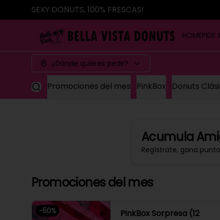
SEXY DONUTS, 100% FRESCAS!
HOME
PIDE 
¿Dónde quieres pedir?
Promociones del mes
PinkBox
Donuts Clás
Acumula
Ami
Regístrate, gana punt
Promociones del mes
-
50
%
PinkBox Sorpresa (12