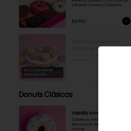
Rellenas (Nutella, Choco Manjar 
y Boston Cream) y 3 Donuts 
Simples (Frutilla Arcoíris, Vainilla 
Arcoíris y Oreo).

[Imagen referencial]
$12.650
PinkBox Cumpleaños
(48 horas anticipación)
1 MEGA Donut + 12 Mini Donuts 
clásicas
SOLO CON 48H DE
ANTICIPACIÓN
Donuts Clásicas
Vainilla Arcoíris
Cobertura sabor vainilla con 
decoración de chispas de 
colores.