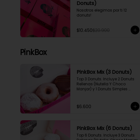
Donuts)
Nosotros elegimos por ti 12 
donuts!
$10.450
$20.900
PinkBox
PinkBox Mix (3 Donuts)
Top 3 Donuts. Incluye 2 Donuts 
Rellenas (Nutella Y Choco 
Manjar) y 1 Donuts Simples 
(Doble glaseado).

[Imagen referencial]
$6.600
PinkBox Mix (6 Donuts)
Top 6 Donuts. Incluye 3 Donuts 