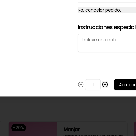
No, cancelar pedido.
$2.300
Instrucciones especia
Ferrerissimo
Donut con cobertura de choco 
Nutella con almendras.
Agregar
$2.300
-
20
%
Manjar