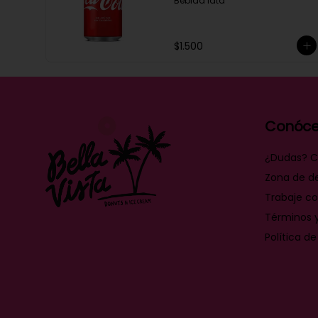
Bebida lata
$1.500
Conóce
¿Dudas? C
Zona de d
Trabaje co
Términos 
Política de