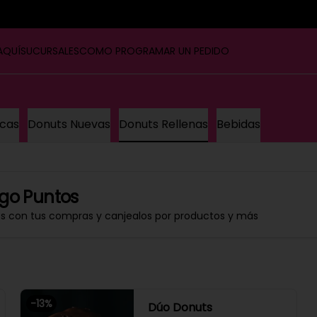
AQUÍ
SUCURSALES
COMO PROGRAMAR UN PEDIDO
icas
Donuts Nuevas
Donuts Rellenas
Bebidas
go Puntos
os con tus compras y canjealos por productos y más
-
13
%
Dúo Donuts