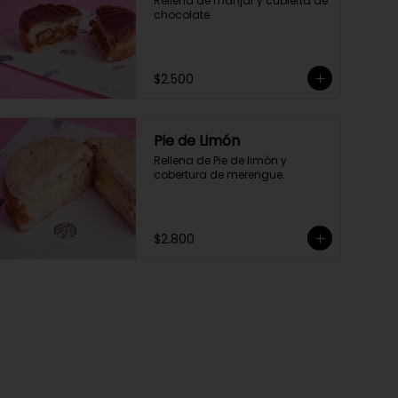
Rellena de manjar y cubierta de 
chocolate.
$2.500
Pie de Limón
Rellena de Pie de limón y 
cobertura de merengue.
$2.800