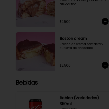
Rellena de Nutella y cubierta de 
azúcar flor.
$2.500
Boston cream
Rellena de crema pastelera y 
cubierta de chocolate.
$2.500
Bebidas
Bebida (Variedades)
350ml