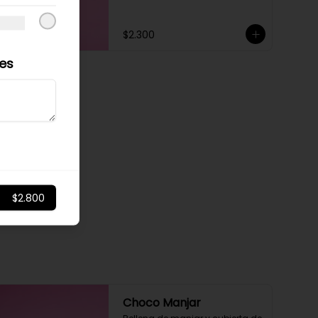
$2.300
les
$2.800
Choco Manjar