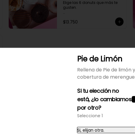
Elige las 6 donuts que más te 
gusten.

Si quieres algún sabor que no 
$13.750
esté disponible puedes 
programar tu pedido para otro 
día y eliges los que quieras.
Pie de Limón
Rellena de Pie de limón 
cobertura de merengue
Si tu elección no
está, ¿lo cambiamos
por otro?
Seleccione 1
Frutilla Arcoíris
Cobertura sabor frutilla y 
chispas de colores.
Si, elijan otra.