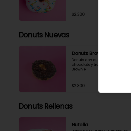
$2.300
Donuts Nuevas
Donuts Brownie
Donuts con cubierta de 
chocolate y trozos de delicioso 
Brownie
$2.300
Donuts Rellenas
Nutella