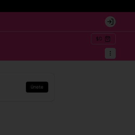
Login
$0
Únete