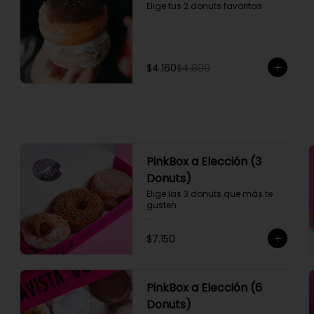
Elige tus 2 donuts favoritas
$4.160
$4.800
PinkBox a Elección (3
Donuts)
Elige las 3 donuts que más te 
gusten.

Si quieres algún sabor que no 
$7.150
esté disponible puedes 
programar tu pedido para otro 
día y eliges los que quieras.
PinkBox a Elección (6
Donuts)