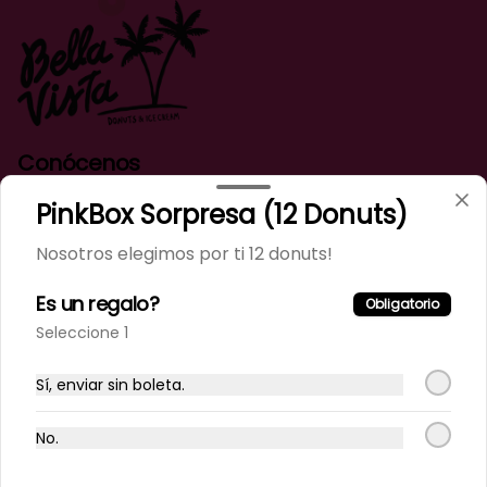
Conócenos
PinkBox Sorpresa (12 Donuts)
¿Dudas? Contáctanos!
Zona de despacho
Nosotros elegimos por ti 12 donuts!
Trabaje con Nosotros
Es un regalo?
Términos y condiciones
Obligatorio
Política de privacidad
Seleccione 1
Redes sociales
Sí, enviar sin boleta.
Instagram
No.
Facebook