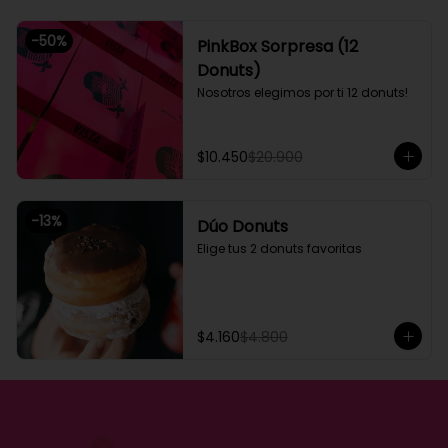
-
50
%
PinkBox Sorpresa (12
Donuts)
Nosotros elegimos por ti 12 donuts!
$10.450
$20.900
-
13
%
Dúo Donuts
Elige tus 2 donuts favoritas
$4.160
$4.800