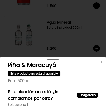
$1.500
Agua Mineral
Botella individual 500ml
$1.200
Piña & Maracuyá
Este producto no esta disponible
Pote 500cc
Si tu elección no está, ¿lo
Obligatorio
cambiamos por otro?
Seleccione 1