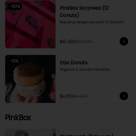
-
50
%
PinkBox Sorpresa (12
Donuts)
Nosotros elegimos por ti 12 donuts!
$10.450
$20.900
-
13
%
Dúo Donuts
Elige tus 2 donuts favoritas
$4.160
$4.800
PinkBox