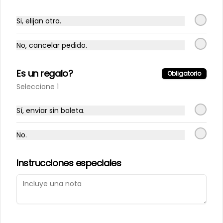
Conócenos
Si, elijan otra.
¿Dudas? Contáctanos!
Zona de despacho
No, cancelar pedido.
Trabaje con Nosotros
Es un regalo?
Términos y condiciones
Obligatorio
Política de privacidad
Seleccione 1
Redes sociales
Sí, enviar sin boleta.
Instagram
No.
Facebook
Instrucciones especiales
Mi cuenta
Pedir
Iniciar sesión