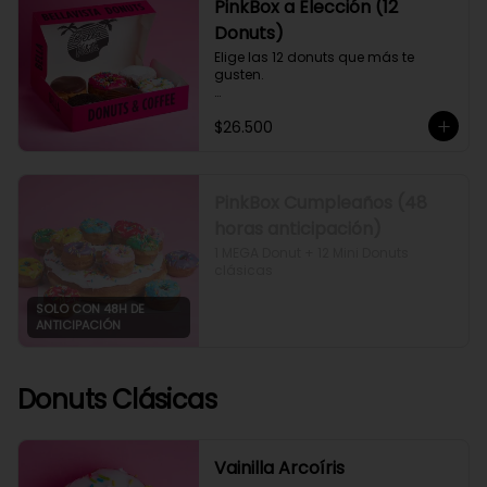
PinkBox a Elección (12
Donuts)
Elige las 12 donuts que más te 
gusten.

Si quieres algún sabor que no esté 
$26.500
disponible puedes programar tu 
pedido para otro día y eliges los 
que quieras.
PinkBox Cumpleaños (48
horas anticipación)
1 MEGA Donut + 12 Mini Donuts 
clásicas
SOLO CON 48H DE
ANTICIPACIÓN
Donuts Clásicas
Vainilla Arcoíris