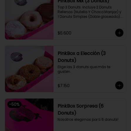
PinkBox Mix (3 Donuts)
Top 3 Donuts. Incluye 2 Donuts 
Rellenas (Nutella Y Choco Manjar) y 
1 Donuts Simples (Doble glaseado).

[Imagen referencial]
$6.600
PinkBox a Elección (3
Donuts)
Elige las 3 donuts que más te 
gusten.

Si quieres algún sabor que no esté 
$7.150
disponible puedes programar tu 
pedido para otro día y eliges los 
que quieras.
-
50
%
PinkBox Sorpresa (6
Donuts)
Nosotros elegimos por ti 6 donuts!