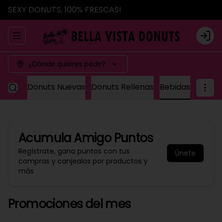
SEXY DONUTS, 100% FRESCAS!
Abrir menu de navegación
Logi
¿Dónde quieres pedir?
ásicas
Donuts Nuevas
Donuts Rellenas
Bebidas
Acumula
Amigo Puntos
Regístrate, gana puntos con tus
Únete
compras y canjealos por productos y
más
Promociones del mes